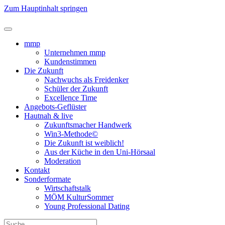
Zum Hauptinhalt springen
mmp
Unternehmen mmp
Kundenstimmen
Die Zukunft
Nachwuchs als Freidenker
Schüler der Zukunft
Excellence Time
Angebots-Geflüster
Hautnah & live
Zukunftsmacher Handwerk
Win3-Methode©
Die Zukunft ist weiblich!
Aus der Küche in den Uni-Hörsaal
Moderation
Kontakt
Sonderformate
Wirtschaftstalk
MÖM KulturSommer
Young Professional Dating